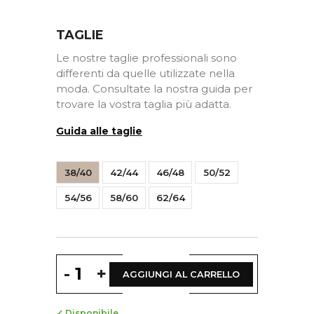
TAGLIE
Le nostre taglie professionali sono
differenti da quelle utilizzate nella
moda. Consultate la nostra guida per
trovare la vostra taglia più adatta.
Guida alle taglie
38/40
42/44
46/48
50/52
54/56
58/60
62/64
-
+
AGGIUNGI AL CARRELLO
✓ Disponibile