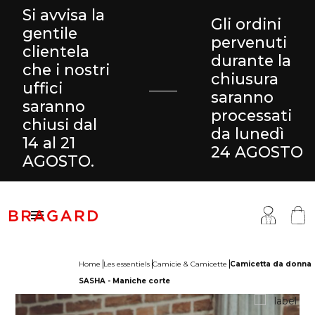
Si avvisa la
Gli ordini
gentile
pervenuti
clientela
durante la
che i nostri
chiusura
uffici
saranno
saranno
processati
chiusi dal
da lunedì
14 al 21
24 AGOSTO
AGOSTO.

Home
Les essentiels
Camicie & Camicette
Camicetta da donna
SASHA - Maniche corte
antaloni & Gonne
ucina
ragard