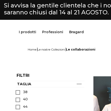
Si avvisa la gentile clientela che i nos
saranno chiusi dal 14 al 21 AGOSTO.
I prodotti
Professioni
Bragard
Home
Le nostre Collezioni
Le collaborazioni
FILTRI
TAGLIA
Pantaloni & Gonne
Cucina
Bragard
38
Grembiuli & Scamiciati
Macelleria-Gastronomia
Nostra storia
40
Scarpe & calzini
Fromaggiaio
Savoir faire
Parte superiore
Selezione Servizio & Hotellerie
Personalizzazione
44