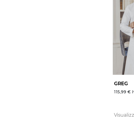
GREG
115,99 € I
Visualizza