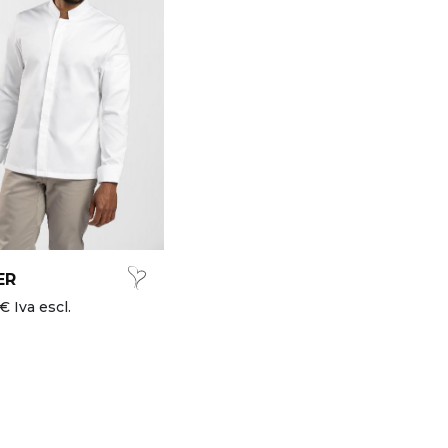
ER
€ Iva escl.