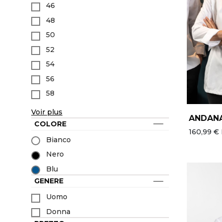
Accessori
Divisa sanitaria
International
46
Giacche
Benessere & spa
Marchi del gruppo
48
Collezioni
Boulangerie & pâtisserie
50
Tutti i marchi
Abbigliamento pescheria
Prodotti più venduti
Bar & caffé, Sommelier
52
Chef Works
Casa di riposo
54
Ultima occasione
56
Novità
58
Voir plus
ANDAN
COLORE
160,99 € 
Bianco
Nero
Blu
GENERE
Uomo
Donna