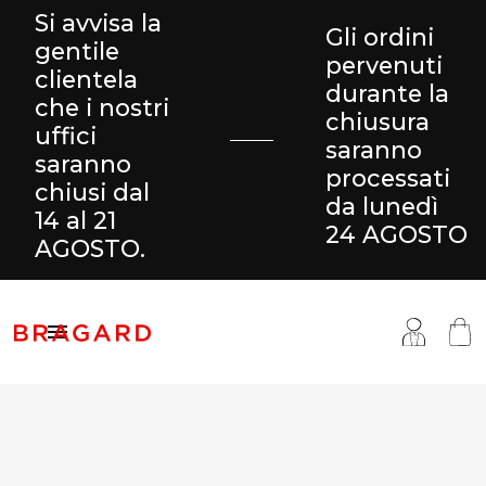
Si avvisa la
Gli ordini
gentile
pervenuti
clientela
durante la
che i nostri
chiusura
uffici
saranno
saranno
processati
chiusi dal
da lunedì
14 al 21
24 AGOSTO
AGOSTO.

antaloni & Gonne
ucina
ragard