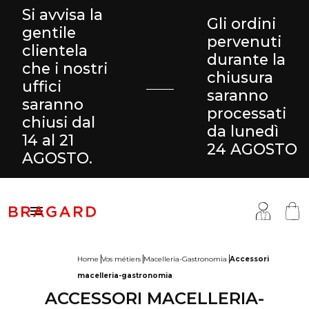
Si avvisa la
Gli ordini
gentile
pervenuti
clientela
durante la
che i nostri
chiusura
uffici
saranno
saranno
processati
chiusi dal
da lunedì
14 al 21
24 AGOSTO
AGOSTO.

Home
Vos métiers
Macelleria-Gastronomia
Accessori
macelleria-gastronomia
antaloni & Gonne
ucina
ragard
ACCESSORI MACELLERIA-