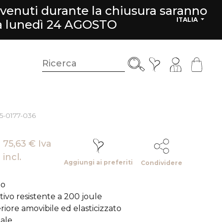
rvenuti durante la chiusura saranno
ITALIA
da lunedì 24 AGOSTO
25-0177-036
75,63 € Iva
incl.
Aggiungi ai preferiti
Condividere
lo
ivo resistente a 200 joule
riore amovibile ed elasticizzato
ale