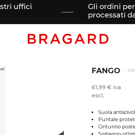
tri uffici
Gli ordini pe
processati 
FANGO
- 95
61,99 € Iva
escl.
Suola antiscivo
Puntale protett
Cinturino poste
Sostegno ottim