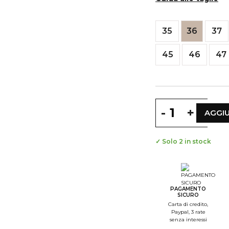
35
36
37
45
46
47
-
+
AGGIU
✓ Solo 2 in stock
PAGAMENTO
SICURO
Carta di credito,
Paypal, 3 rate
senza interessi