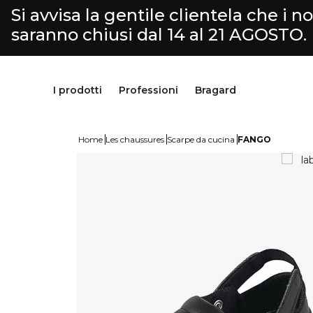
Si avvisa la gentile clientela che i nos
saranno chiusi dal 14 al 21 AGOSTO.
I prodotti
Professioni
Bragard
Home
Les chaussures
Scarpe da cucina
FANGO
Pantaloni & Gonne
Cucina
Bragard
Grembiuli & Scamiciati
Macelleria-Gastronomia
Nostra storia
Scarpe & calzini
Fromaggiaio
Savoir faire
Parte superiore
Selezione Servizio & Hotellerie
Personalizzazione