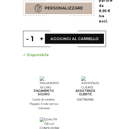
partire
da
PERSONALIZZARE
8,95 €
Iva
escl.
-
+
AGGIUNGI AL CARRELLO
✓ Disponibile
--
Step Color
--
Step Monogramme
PAGAMENTO
ASSISTENZA
SICURO
CLIENTE
--
Carta di credito,
0267382586
Paypal, 3 rate senza
Step Font
interessi
--
Step Color Broderie
--