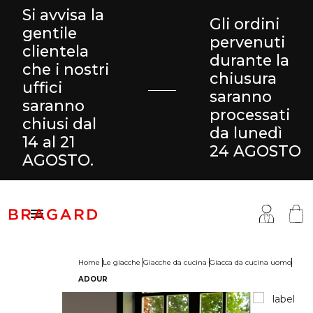
Si avvisa la
Gli ordini
gentile
pervenuti
clientela
durante la
che i nostri
chiusura
uffici
saranno
saranno
processati
chiusi dal
da lunedì
14 al 21
24 AGOSTO
AGOSTO.

Home
Le giacche
Giacche da cucina
Giacca da cucina uomo
ADOUR
antaloni & Gonne
ucina
ragard