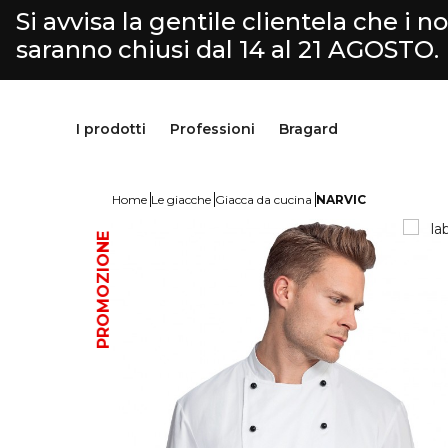
Si avvisa la gentile clientela che i nos
saranno chiusi dal 14 al 21 AGOSTO.
I prodotti
Professioni
Bragard
Home
Le giacche
Giacca da cucina
NARVIC
PROMOZIONE
Pantaloni & Gonne
Cucina
Bragard
Grembiuli & Scamiciati
Macelleria-Gastronomia
Nostra storia
Scarpe & calzini
Fromaggiaio
Savoir faire
Parte superiore
Selezione Servizio & Hotellerie
Personalizzazione