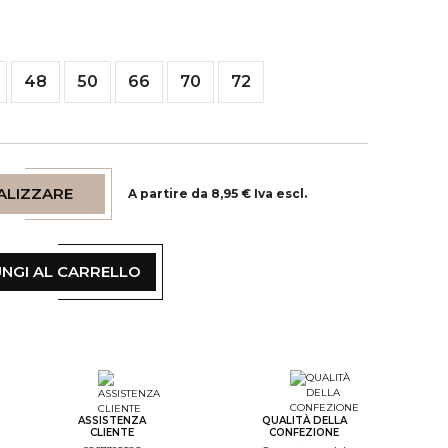
48
50
66
70
72
ALIZZARE
A partire da 8,95 € Iva escl.
NGI AL CARRELLO
tep Color
tep Monogramme
ASSISTENZA
QUALITÀ DELLA
CLIENTE
CONFEZIONE