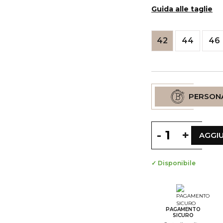
Guida alle taglie
42
44
46
PERSON
-
+
AGGIU
✓ Disponibile
--
S
--
S
PAGAMENTO
SICURO
--