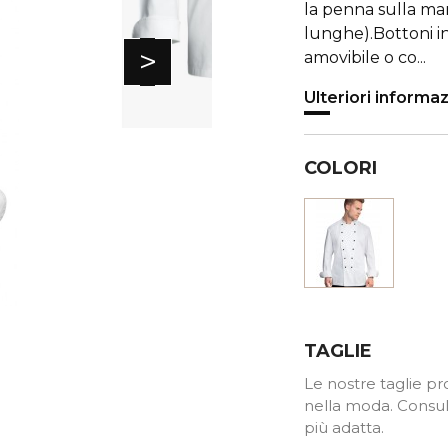
la penna sulla man
lunghe).Bottoni in
>
amovibile o co...
Ulteriori informaz
COLORI
Bianco
TAGLIE
Le nostre taglie pro
nella moda. Consult
più adatta.