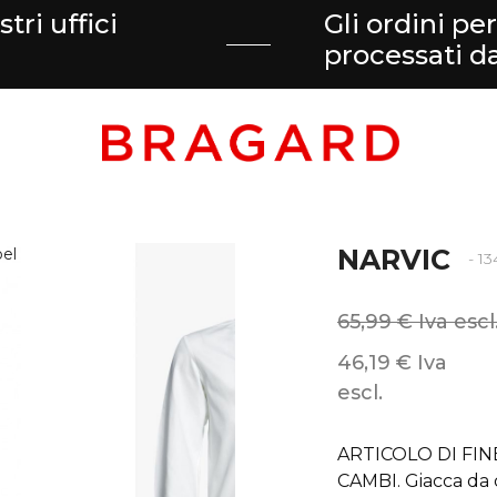
tri uffici
Gli ordini pe
processati 
NARVIC
- 1
65,99 € Iva escl
46,19 € Iva
escl.
ARTICOLO DI FIN
CAMBI. Giacca da 