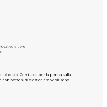
TEMPI DI CONSEGNA
RESO NON POSSIBILE
5 settimane
sostituzione non possibile
ovativo e delle
o.
l petto. Con tasca per la penna sulla
o con bottoni di plastica amovibili sono