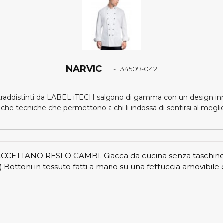
NARVIC
- 134509-042
ntraddistinti da LABEL iTECH salgono di gamma con un design inn
tiche tecniche che permettono a chi li indossa di sentirsi al megli
TTANO RESI O CAMBI. Giacca da cucina senza taschino su
.Bottoni in tessuto fatti a mano su una fettuccia amovibile 