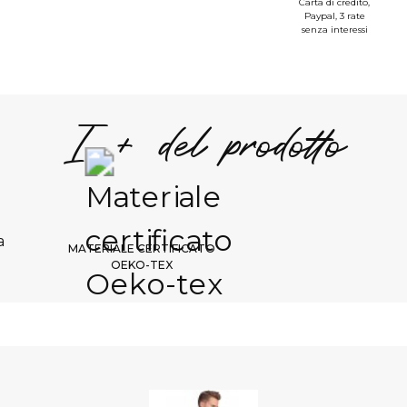
Carta di credito,
Paypal, 3 rate
S
senza interessi
--
S
--
S
I + del prodotto
1/
d'
Scelt
MATERIALE CERTIFICATO
OEKO-TEX
B