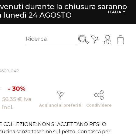
rvenuti durante la chiusura saranno
ITALIA
da lunedì 24 AGOSTO
34509-042
.
- 30%
56,35 € Iva
Aggiungi ai preferiti
Condividere
incl.
E COLLEZIONE: NON SI ACCETTANO RESI O
cucina senza taschino sul petto. Con tasca per