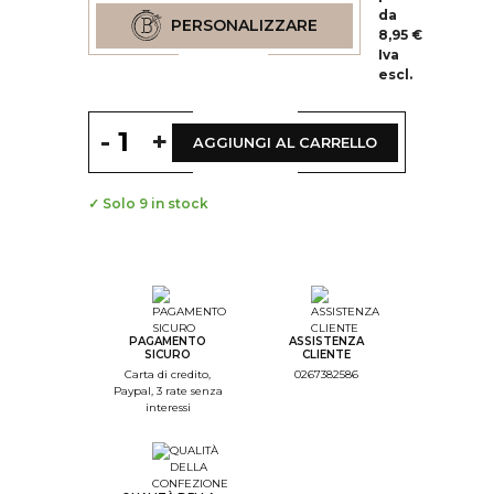
da
PERSONALIZZARE
8,95 €
Iva
escl.
-
+
AGGIUNGI AL CARRELLO
✓ Solo 9 in stock
--
Step Color
--
Step Monogramme
PAGAMENTO
ASSISTENZA
SICURO
CLIENTE
--
Carta di credito,
0267382586
Paypal, 3 rate senza
Step Font
interessi
--
Step Color Broderie
--