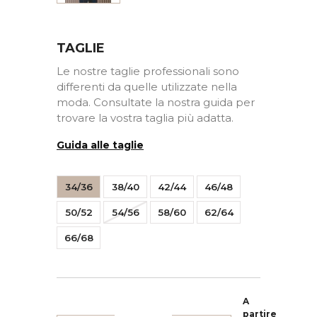
TAGLIE
Le nostre taglie professionali sono
differenti da quelle utilizzate nella
moda. Consultate la nostra guida per
trovare la vostra taglia più adatta.
Guida alle taglie
34/36
38/40
42/44
46/48
50/52
54/56
58/60
62/64
66/68
A
partire