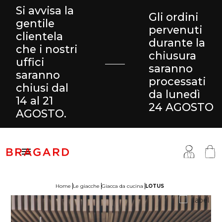
Si avvisa la
Gli ordini
gentile
pervenuti
clientela
durante la
che i nostri
chiusura
uffici
saranno
saranno
processati
chiusi dal
da lunedì
14 al 21
24 AGOSTO
AGOSTO.

Home
Le giacche
Giacca da cucina
LOTUS
antaloni & Gonne
ucina
ragard