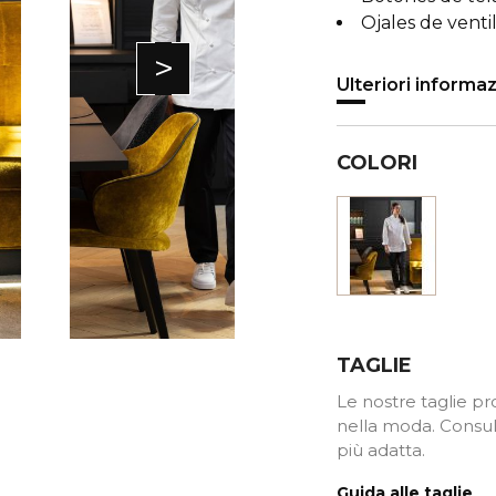
Ojales de ventil
>
Ulteriori informaz
COLORI
Bianco
TAGLIE
Le nostre taglie pro
nella moda. Consult
più adatta.
Guida alle taglie