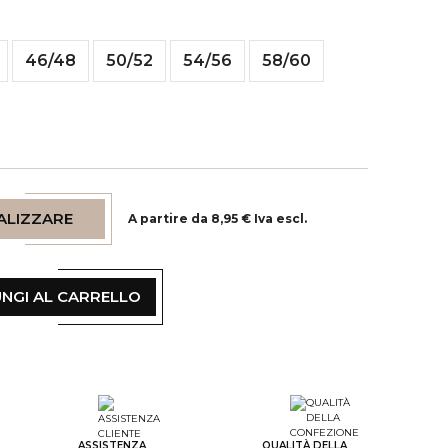
46/48
50/52
54/56
58/60
ALIZZARE
A partire da 8,95 € Iva escl.
NGI AL CARRELLO
tep Color
tep Monogramme
ASSISTENZA
QUALITÀ DELLA