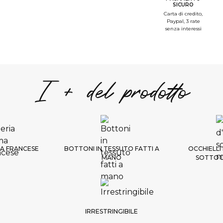
SICURO
--
Carta di credito,
Paypal, 3 rate
S
senza interessi
--
S
--
S
I + del prodotto
1/
d'
Scelt
A FRANCESE
BOTTONI IN TESSUTO FATTI A
OCCHIELLI
MANO
SOTTO 
B
IRRESTRINGIBILE