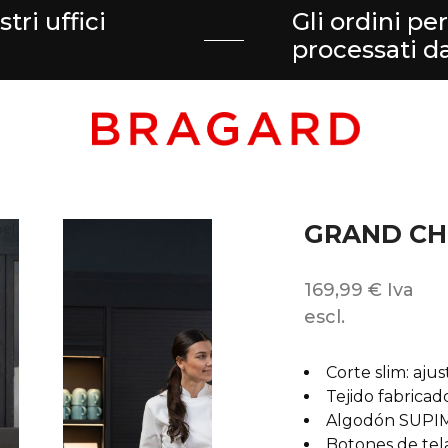
tri uffici
Gli ordini pe
processati 
GRAND CH
169,99 € Iva
escl.
Corte slim: aju
Tejido fabricad
Algodón SUPI
Botones de tel