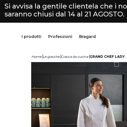
Si avvisa la gentile clientela che i nos
saranno chiusi dal 14 al 21 AGOSTO.
I prodotti
Professioni
Bragard
Home
Le giacche
Giacca da cucina
GRAND CHEF LADY
Pantaloni & Gonne
Cucina
Bragard
Grembiuli & Scamiciati
Macelleria-Gastronomia
Nostra storia
Scarpe & calzini
Fromaggiaio
Savoir faire
Parte superiore
Selezione Servizio & Hotellerie
Personalizzazione