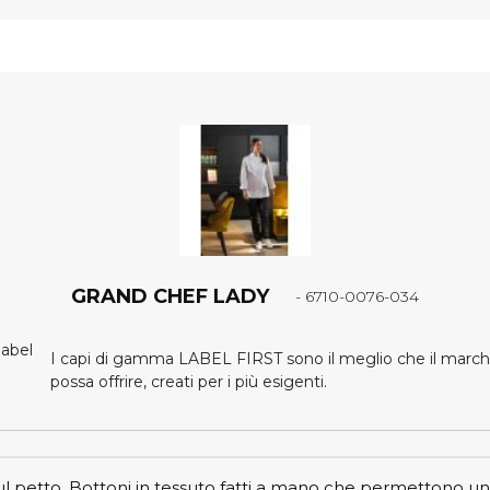
GRAND CHEF LADY
- 6710-0076-034
I capi di gamma LABEL FIRST sono il meglio che il march
possa offrire, creati per i più esigenti.
l petto. Bottoni in tessuto fatti a mano che permettono u