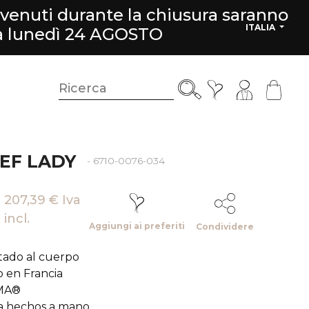
rvenuti durante la chiusura saranno
ITALIA
da lunedì 24 AGOSTO
EF LADY
- 6710-0076-034
207,39 € Iva
incl.
Aggiungi ai preferiti
Condividere
stado al cuerpo
o en Francia
MA®
a hechos a mano