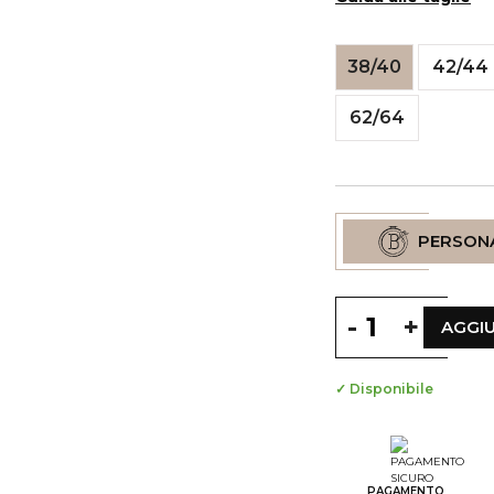
38/40
42/44
62/64
PERSON
-
+
AGGIU
✓ Disponibile
--
S
--
S
PAGAMENTO