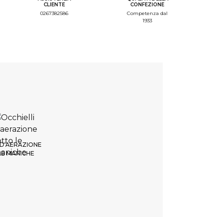
CLIENTE
CONFEZIONE
0267382586
Competenza dal
1933
tep Font
tep Color Broderie
tep Recap
4. Colore del capo
abbigliamento
a del colore
 D'AERAZIONE
LE MANICHE
ianco
INDIETRO
CONTINUARE