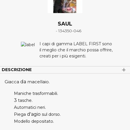
SAUL
- 134350-046
I capi di gamma LABEL FIRST sono
il meglio che il marchio possa offrire,
creati per i più esigenti.
DESCRIZIONE
Giacca
da
macellaio
.
.
Maniche
trasformabili
3
.
tasche
.
Automatici
neri
d'agio
.
Piega
sul
dorso
.
Modello
depositato