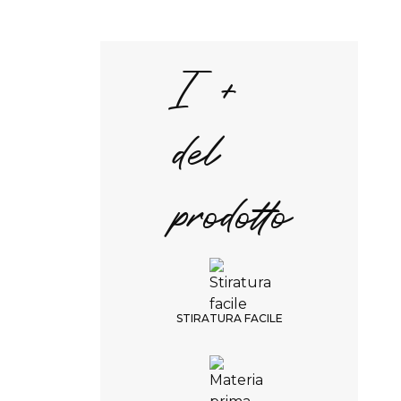
Scelta del colore
I +
Nero
INDIETRO
del
CONTINUARE
prodotto
TEMPI DI CONSEGNA
5 settimane
RESO NON POSSIBILE
sostituzione non possibile
STIRATURA FACILE