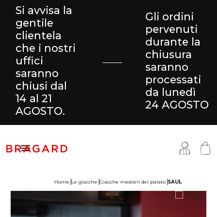
Si avvisa la
Gli ordini
gentile
pervenuti
clientela
durante la
che i nostri
chiusura
uffici
saranno
saranno
processati
chiusi dal
da lunedì
14 al 21
24 AGOSTO
AGOSTO.

Home
Le giacche
Giacche mestieri del palato
SAUL
antaloni & Gonne
ucina
ragard