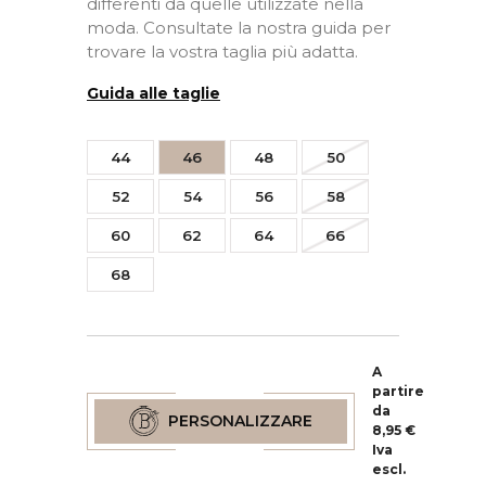
differenti da quelle utilizzate nella
moda. Consultate la nostra guida per
trovare la vostra taglia più adatta.
Guida alle taglie
44
46
48
50
52
54
56
58
60
62
64
66
68
A
partire
da
PERSONALIZZARE
8,95 €
Iva
escl.