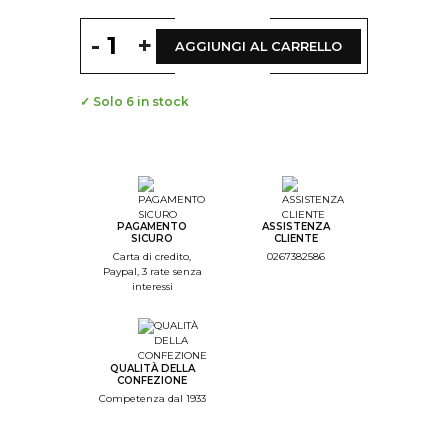
-
+
AGGIUNGI AL CARRELLO
✓ Solo 6 in stock
--
Step Color
--
Step Monogramme
PAGAMENTO
ASSISTENZA
SICURO
CLIENTE
--
Carta di credito,
0267382586
Paypal, 3 rate senza
Step Font
interessi
--
Step Color Broderie
--
QUALITÀ DELLA
Step Recap
CONFEZIONE
Competenza dal 1933
1/4. Colore del capo
d'abbigliamento