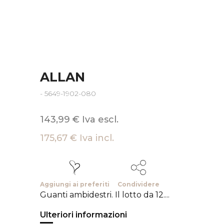
ALLAN
- 5649-1902-080
143,99 € Iva escl.
175,67 € Iva incl.
Aggiungi ai preferiti
Condividere
Guanti ambidestri. Il lotto da 12....
Ulteriori informazioni