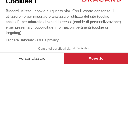
ALLAN
143,99 €
Iva
Guanti
escl.
+
+
BIANCO
8
AGGIUNGI AL
-
+
ALLAN
CARRELLO
- 5649-1902-080
I nostri capi di gamma LABEL
USUAL sono stati pensati per offrirvi
il miglior rapporto qualità-prezzo e
sono un’eccellente occasione per
aprire la porta al mondo Bragard.
DESCRIZIONE