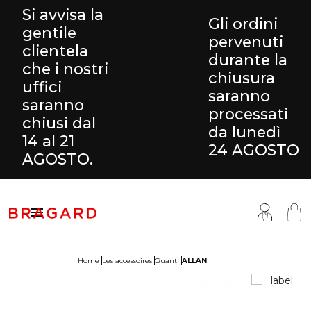
Si avvisa la
Gli ordini
gentile
pervenuti
clientela
durante la
che i nostri
chiusura
uffici
saranno
saranno
processati
chiusi dal
da lunedì
14 al 21
24 AGOSTO
AGOSTO.

Home
Les accessoires
Guanti
ALLAN
antaloni & Gonne
ucina
ragard