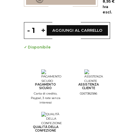
8,95 €
Iva
escl.
-
+
AGGIUNGI AL CARRELLO
✓ Disponibile
--
Step Color
--
Step Monogramme
PAGAMENTO
ASSISTENZA
SICURO
CLIENTE
--
Carta di credito,
0267382586
Paypal, 3 rate senza
Step Font
interessi
--
Step Color Broderie
--
QUALITÀ DELLA
Step Recap
CONFEZIONE