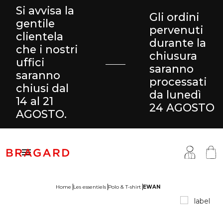
Si avvisa la
Gli ordini
gentile
pervenuti
clientela
durante la
che i nostri
chiusura
uffici
saranno
saranno
processati
chiusi dal
da lunedì
14 al 21
24 AGOSTO
AGOSTO.

Home
Les essentiels
Polo & T-shirt
EWAN
antaloni & Gonne
ucina
ragard