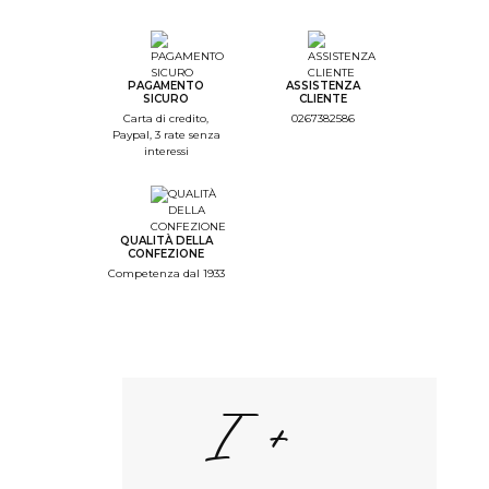
--
Step Color
--
Step Monogramme
PAGAMENTO
ASSISTENZA
SICURO
CLIENTE
--
Carta di credito,
0267382586
Paypal, 3 rate senza
Step Font
interessi
--
Step Color Broderie
--
QUALITÀ DELLA
Step Recap
CONFEZIONE
Competenza dal 1933
1/4. Colore del capo
d'abbigliamento
Scelta del colore
I +
Bianco
Beige
Ross
Nero
IND
Bordeaux
Arancione
Marine
Malib