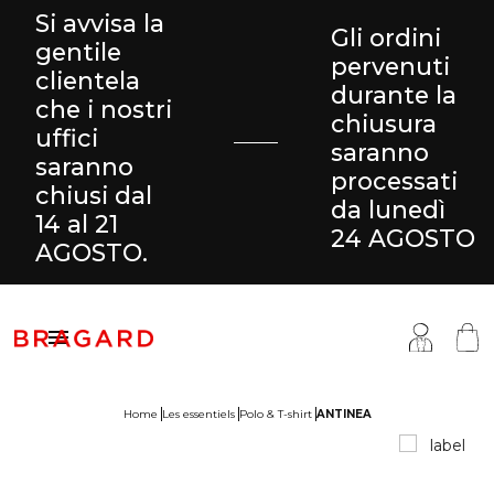
Si avvisa la
Gli ordini
gentile
pervenuti
clientela
durante la
che i nostri
chiusura
uffici
saranno
saranno
processati
chiusi dal
da lunedì
14 al 21
24 AGOSTO
AGOSTO.

Home
Les essentiels
Polo & T-shirt
ANTINEA
antaloni & Gonne
ucina
ragard