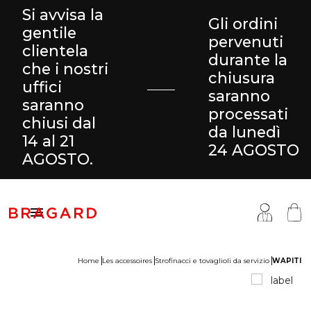
Si avvisa la
Gli ordini
gentile
pervenuti
clientela
durante la
che i nostri
chiusura
uffici
saranno
saranno
processati
chiusi dal
da lunedì
14 al 21
24 AGOSTO
AGOSTO.

Home
Les accessoires
Strofinacci e tovaglioli da servizio
WAPITI
antaloni & Gonne
ucina
ragard