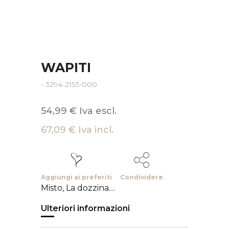
WAPITI
- 3294-2153-000
54,99 € Iva escl.
67,09 € Iva incl.
Aggiungi ai preferiti
Condividere
Misto, La dozzina....
Ulteriori informazioni