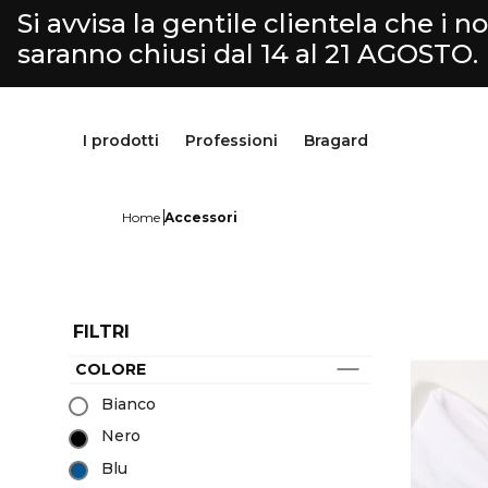
Si avvisa la gentile clientela che i nos
saranno chiusi dal 14 al 21 AGOSTO.
I prodotti
Professioni
Bragard
Home
Accessori
FILTRI
COLORE
Pantaloni & Gonne
Cucina
Bragard
Bianco
Grembiuli & Scamiciati
Macelleria-Gastronomia
Nostra storia
Nero
Scarpe & calzini
Fromaggiaio
Savoir faire
Parte superiore
Selezione Servizio & Hotellerie
Personalizzazione
Blu