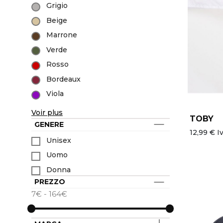
Accessori
Divisa sanitaria
International
Grigio
Giacche
Benessere & spa
Marchi del gruppo
Beige
Collezioni
Boulangerie & pâtisserie
Marrone
Tutti i marchi
Abbigliamento pescheria
Prodotti più venduti
Bar & caffé, Sommelier
Verde
Chef Works
Casa di riposo
Rosso
Ultima occasione
Bordeaux
Novità
Viola
Voir plus
TOBY
GENERE
12,99 € Iv
Unisex
Uomo
Donna
PREZZO
7€ - 164€