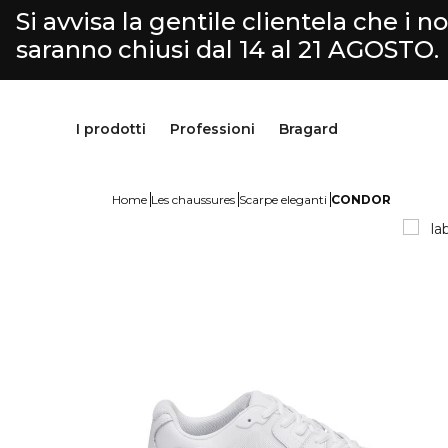
Si avvisa la gentile clientela che i nos
saranno chiusi dal 14 al 21 AGOSTO.
I prodotti
Professioni
Bragard
Home
Les chaussures
Scarpe eleganti
CONDOR
Pantaloni & Gonne
Cucina
Bragard
Grembiuli & Scamiciati
Macelleria-Gastronomia
Nostra storia
Scarpe & calzini
Fromaggiaio
Savoir faire
Parte superiore
Selezione Servizio & Hotellerie
Personalizzazione