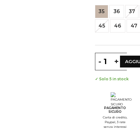
35
36
37
45
46
47
-
+
AGGIU
✓ Solo 5 in stock
PAGAMENTO
SICURO
Carta di credito,
Paypal, 3 rate
senza interessi