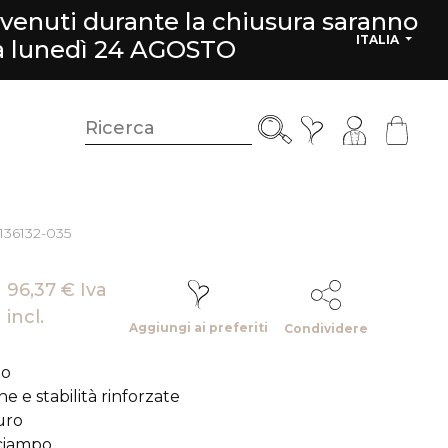
rvenuti durante la chiusura saranno
ITALIA
da lunedì 24 AGOSTO
 136132-035
96,37 € Iva
incl.
Aggiungi ai preferiti
Condividere
lo
 e stabilità rinforzate
uro
nciampo