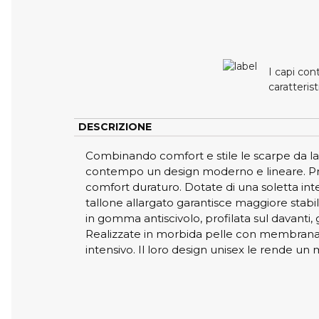
I capi co
caratteris
DESCRIZIONE
Combinando comfort e stile le scarpe da l
contempo un design moderno e lineare. Proge
comfort duraturo. Dotate di una soletta in
tallone allargato garantisce maggiore stabili
in gomma antiscivolo, profilata sul davanti, 
Realizzate in morbida pelle con membrana pr
intensivo. Il loro design unisex le rende un mo