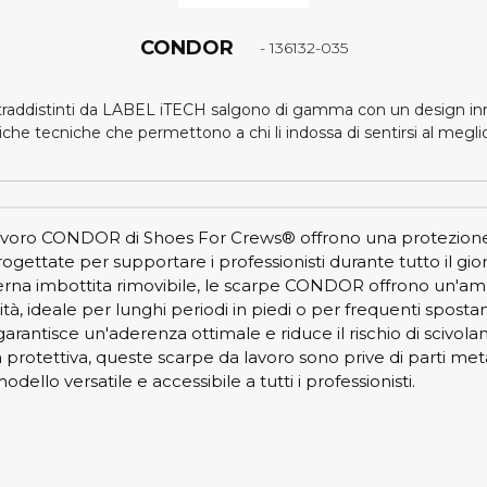
CONDOR
- 136132-035
ntraddistinti da LABEL iTECH salgono di gamma con un design inn
tiche tecniche che permettono a chi li indossa di sentirsi al megli
avoro CONDOR di Shoes For Crews® offrono una protezione q
ttate per supportare i professionisti durante tutto il giorn
terna imbottita rimovibile, le scarpe CONDOR offrono un'am
tà, ideale per lunghi periodi in piedi o per frequenti spostam
garantisce un'aderenza ottimale e riduce il rischio di scivola
otettiva, queste scarpe da lavoro sono prive di parti metal
dello versatile e accessibile a tutti i professionisti.