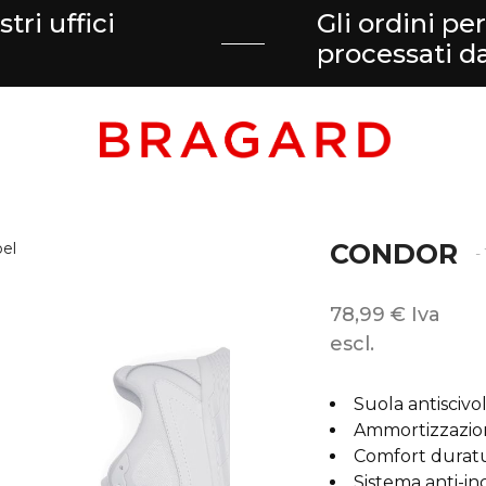
tri uffici
Gli ordini pe
processati 
CONDOR
-
78,99 € Iva
escl.
Suola antiscivo
Ammortizzazione
Comfort durat
Sistema anti-i