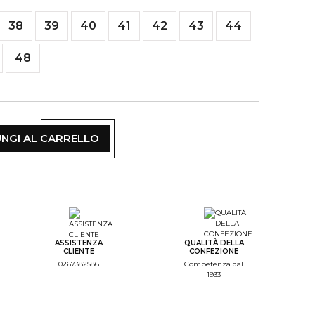
38
39
40
41
42
43
44
48
NGI AL CARRELLO
ASSISTENZA
QUALITÀ DELLA
CLIENTE
CONFEZIONE
0267382586
Competenza dal
1933