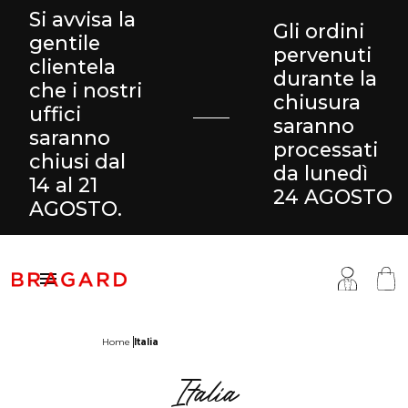
Si avvisa la
Gli ordini
gentile
pervenuti
clientela
durante la
che i nostri
chiusura
uffici
saranno
saranno
processati
chiusi dal
da lunedì
14 al 21
24 AGOSTO
AGOSTO.

Home
Italia
antaloni & Gonne
ucina
ragard
Italia