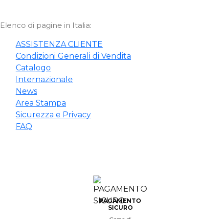
rembiuli & Scamiciati
acelleria-Gastronomia
ostra storia
carpe & calzini
romaggiaio
avoir faire
Elenco di pagine in Italia:
arte superiore
elezione Servizio & Hotellerie
ersonalizzazione
ASSISTENZA CLIENTE
Condizioni Generali di Vendita
ccessori
ivisa sanitaria
nternational
Catalogo
Internazionale
iacche
enessere & spa
archi del gruppo
News
ollezioni
oulangerie & pâtisserie
Area Stampa
Sicurezza e Privacy
utti i marchi
bbigliamento pescheria
FAQ
rodotti più venduti
ar & caffé, Sommelier
hef Works
asa di riposo
ltima occasione
ovità
PAGAMENTO
SICURO