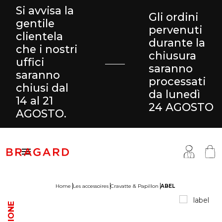
Si avvisa la
Gli ordini
gentile
pervenuti
clientela
durante la
che i nostri
chiusura
uffici
saranno
saranno
processati
chiusi dal
da lunedì
14 al 21
24 AGOSTO
AGOSTO.

Home
Les accessoires
Cravatte & Papillon
ABEL
antaloni & Gonne
ucina
ragard