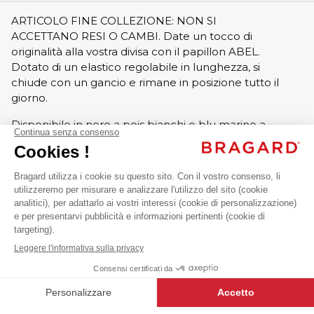
ARTICOLO FINE COLLEZIONE: NON SI
ACCETTANO RESI O CAMBI. Date un tocco di
originalità alla vostra divisa con il papillon ABEL.
Dotato di un elastico regolabile in lunghezza, si
chiude con un gancio e rimane in posizione tutto il
giorno.
Disponibile in nero a pois bianchi e blu marino a
pois bianchi.
close
ABEL
11,89 € Iva escl.
Cravatte & Papillon
+
+
NERO
TAGLIA UNICA
-
+
AGGIUNGI AL CARRELLO