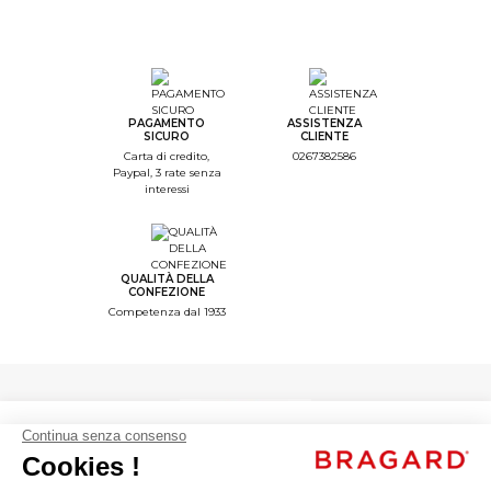
--
Step Color
--
Step Monogramme
PAGAMENTO
ASSISTENZA
SICURO
CLIENTE
--
Carta di credito,
0267382586
Paypal, 3 rate senza
Step Font
interessi
--
Step Color Broderie
--
QUALITÀ DELLA
Step Recap
CONFEZIONE
Competenza dal 1933
1/4. Colore del capo
d'abbigliamento
Scelta del colore
close
JULIUSO
Caffé
guarnizioni
INDIETRO
25,89 € Iva escl.
Giacca da cucina