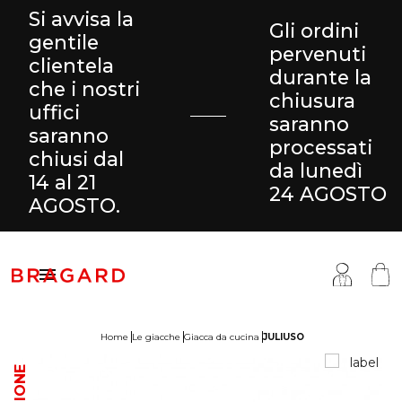
Si avvisa la
Gli ordini
gentile
pervenuti
clientela
durante la
che i nostri
chiusura
uffici
saranno
saranno
processati
chiusi dal
da lunedì
14 al 21
24 AGOSTO
AGOSTO.

Home
Le giacche
Giacca da cucina
JULIUSO
antaloni & Gonne
ucina
ragard