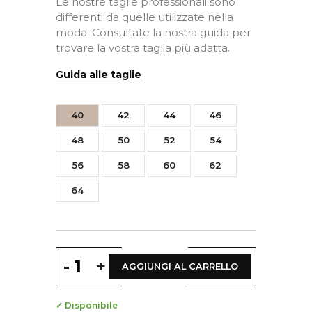
Le nostre taglie professionali sono
differenti da quelle utilizzate nella
moda. Consultate la nostra guida per
trovare la vostra taglia più adatta.
Guida alle taglie
40
42
44
46
48
50
52
54
56
58
60
62
64
-
+
AGGIUNGI AL CARRELLO
✓ Disponibile