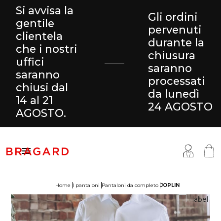
Si avvisa la
Gli ordini
gentile
pervenuti
clientela
durante la
che i nostri
chiusura
uffici
saranno
saranno
processati
chiusi dal
da lunedì
14 al 21
24 AGOSTO
AGOSTO.

Home
I pantaloni
Pantaloni da completo
JOPLIN
antaloni & Gonne
ucina
ragard