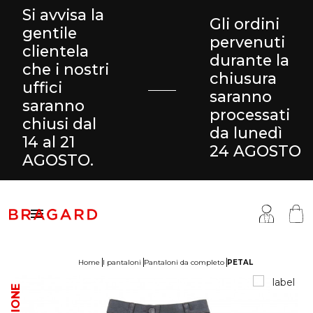
Si avvisa la
Gli ordini
gentile
pervenuti
clientela
durante la
che i nostri
chiusura
uffici
saranno
saranno
processati
chiusi dal
da lunedì
14 al 21
24 AGOSTO
AGOSTO.

Home
I pantaloni
Pantaloni da completo
PETAL
antaloni & Gonne
ucina
ragard