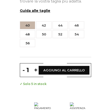
trovare la vostra taglia più adatta.
Guida alle taglie
40
42
44
46
48
50
52
54
56
-
+
AGGIUNGI AL CARRELLO
✓ Solo 5 in stock