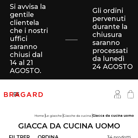
Si avvisa la
Gli ordini
gentile
pervenuti
clientela
durante la
che i nostri
chiusura
uffici
saranno
saranno
processati
chiusi dal
da lunedì
14 al 21
24 AGOSTO
AGOSTO.

Home
Le giacche
Giacche da cucina
Giacca da cucina uomo
GIACCA DA CUCINA UOMO
antaloni & Gonne
ucina
ragard
FILTRER
ORDINA
34 prodotti