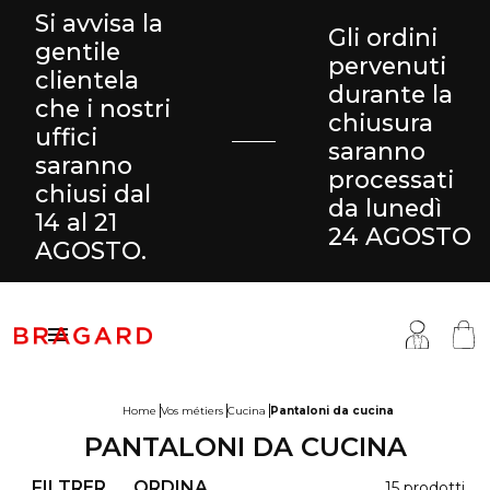
Si avvisa la
Gli ordini
gentile
pervenuti
clientela
durante la
che i nostri
chiusura
uffici
saranno
saranno
processati
chiusi dal
da lunedì
14 al 21
24 AGOSTO
AGOSTO.

Home
Vos métiers
Cucina
Pantaloni da cucina
PANTALONI DA CUCINA
antaloni & Gonne
ucina
ragard
FILTRER
ORDINA
15 prodotti