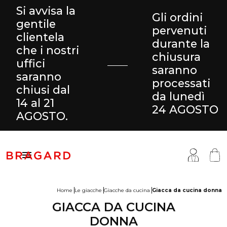
Si avvisa la
Gli ordini
gentile
pervenuti
clientela
durante la
che i nostri
chiusura
uffici
saranno
saranno
processati
chiusi dal
da lunedì
14 al 21
24 AGOSTO
AGOSTO.

Home
Le giacche
Giacche da cucina
Giacca da cucina donna
GIACCA DA CUCINA
antaloni & Gonne
ucina
ragard
DONNA